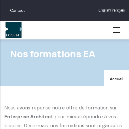
Skip
Menu
English
Français
Contact
to
Contact
main
content
Nos formations EA
Accueil
Nous avons repensé notre offre de formation sur
Enterprise Architect
pour mieux répondre à vos
besoins. Désormais, nos formations sont organisées