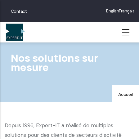
Skip
Menu
English
Français
Contact
to
Contact
main
content
Nos solutions sur
mesure
Accueil
Depuis 1996, Expert-IT a réalisé de multiples
solutions pour des clients de secteurs d’activité