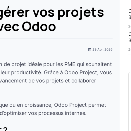
gérer vos projets
O
B
vec Odoo
2
O
B
2
29 Apr, 2026
n de projet idéale pour les PME qui souhaitent
r leur productivité. Grâce à Odoo Project, vous
’avancement de vos projets et collaborer
que ou en croissance, Odoo Project permet
 d’optimiser vos processus internes.
 ?