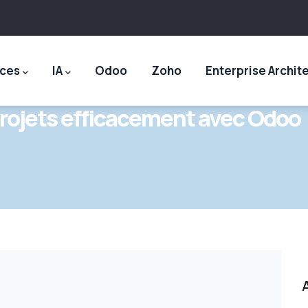
ices
IA
Odoo
Zoho
Enterprise Archit
 projets efficacement avec Odoo