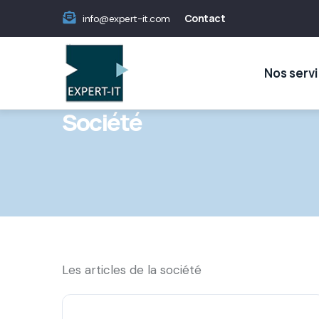
Skip
Menu
Contact
info@expert-it.com
to
Contact
Main
main
navigation
Nos serv
content
Société
Les articles de la société