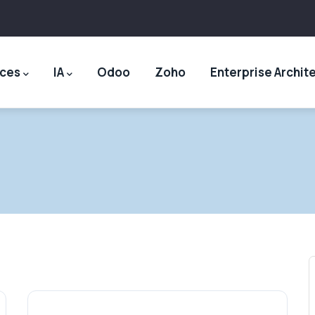
ices
IA
Odoo
Zoho
Enterprise Archit