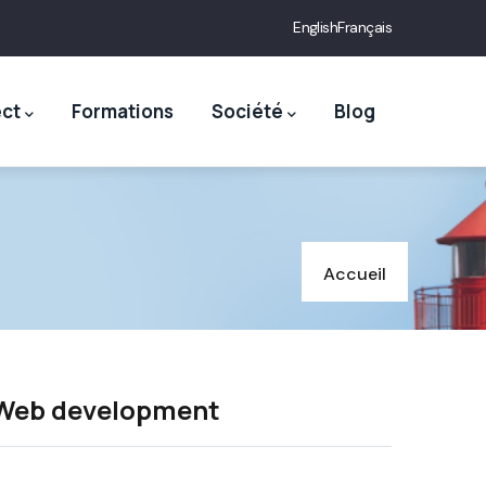
English
Français
ect
Formations
Société
Blog
Accueil
Web development