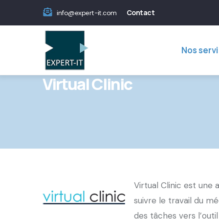
Skip
Menu
Contact
info@expert-it.com
to
Contact
Main
main
navigation
Nos serv
content
Virtual Clinic
Virtual Clinic est un
suivre le travail du m
des tâches vers l’outi