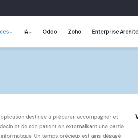
ices
IA
Odoo
Zoho
Enterprise Archit
e application destinée à préparer, accompagner et
édecin et de son patient en externalisant une partie
l informatique. Un temps précieux est ainsi dégagé