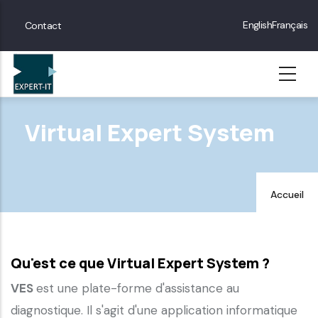
Skip
Menu
English
Français
Contact
to
Contact
main
content
Virtual Expert System
Accueil
Qu'est ce que Virtual Expert System ?
VES
est une plate-forme d'assistance au
diagnostique. Il s'agit d'une application informatique